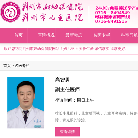
首页
医院概况
最新动态
名医专栏
科室导航
欢迎您访问荆州市妇幼保健院网站！妇儿至上 关爱仁爱 诚信求实 追求更好。
首页
>
名医专栏
高智勇
副主任医师
坐诊时间：周日上午
擅长小儿眼科，儿童斜弱视，儿童耳鼻疾病，特别
障，青光眼的诊治。
查看详情