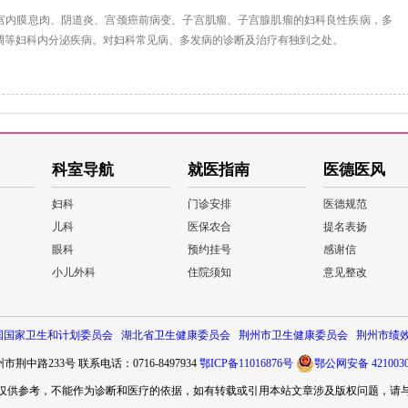
宫内膜息肉、阴道炎、宫颈癌前病变、子宫肌瘤、子宫腺肌瘤的妇科良性疾病，多
调等妇科内分泌疾病。对妇科常见病、多发病的诊断及治疗有独到之处。
科室导航
就医指南
医德医风
妇科
门诊安排
医德规范
儿科
医保农合
提名表扬
眼科
预约挂号
感谢信
小儿外科
住院须知
意见整改
国国家卫生和计划委员会
湖北省卫生健康委员会
荆州市卫生健康委员会
荆州市绩
荆中路233号 联系电话：0716-8497934
鄂ICP备11016876号
鄂公网安备 4210030
仅供参考，不能作为诊断和医疗的依据，如有转载或引用本站文章涉及版权问题，请