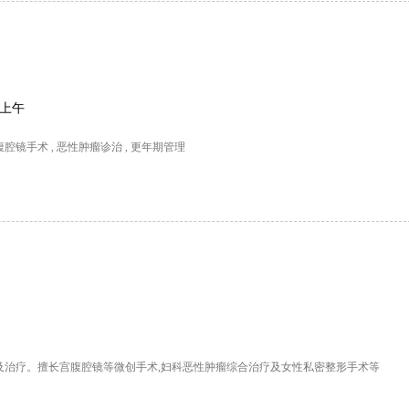
上午
镜手术 , 恶性肿瘤诊治 , 更年期管理
及治疗。擅长宫腹腔镜等微创手术,妇科恶性肿瘤综合治疗及女性私密整形手术等