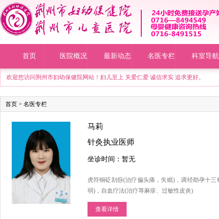
首页
医院概况
最新动态
名医专栏
科室导航
欢迎您访问荆州市妇幼保健院网站！妇儿至上 关爱仁爱 诚信求实 追求更好。
首页
>
名医专栏
马莉
针灸执业医师
坐诊时间：暂无
虎符铜砭刮痧(治疗偏头痛，失眠)，调经助孕十三
弱)，自血疗法(治疗荨麻疹、过敏性皮炎)
查看详情